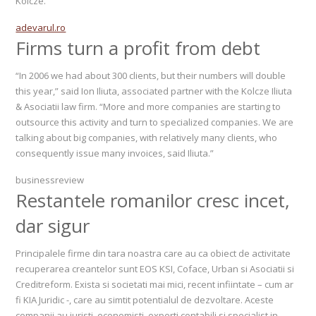
Kolcze.
adevarul.ro
Firms turn a profit from debt
“In 2006 we had about 300 clients, but their numbers will double
this year,” said Ion Iliuta, associated partner with the Kolcze Iliuta
& Asociatii law firm. “More and more companies are starting to
outsource this activity and turn to specialized companies. We are
talking about big companies, with relatively many clients, who
consequently issue many invoices, said Iliuta.”
businessreview
Restantele romanilor cresc incet,
dar sigur
Principalele firme din tara noastra care au ca obiect de activitate
recuperarea creantelor sunt EOS KSI, Coface, Urban si Asociatii si
Creditreform. Exista si societati mai mici, recent infiintate – cum ar
fi KIA Juridic -, care au simtit potentialul de dezvoltare. Aceste
companii au juristi, economisti, experti contabili si specialist in