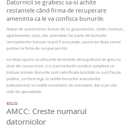
Datornicii se grabesc sa-si achite
restantele când firma de recuperare
ameninta ca le va confisca bunurile.
Alaturi de autoturisme, bunuri de uz gospodaresc, cladiri, terenuri,
apartamente, case, vile, animalele fac parte din bunurile
renstantierilor bancari ce pot fi executate, spune Ion Iliuta senior
partner la firma de recuperare KIA.
Ion Iliuta spune ca vânzarile de imobile decurg destul de greu nu
doar din cauza crizei, ci si a procedurilor juridice complexe ce
trebuie urmate. Bunurile sunt valorificate la licitatii ce sunt facute
publice, conform legii, la sediile birourilor executorilor
judecatoresti, la sediile instantelor de executare, dar si pe site-
urile de specialitate.
evz.ro
AMCC: Creste numarul
datornicilor