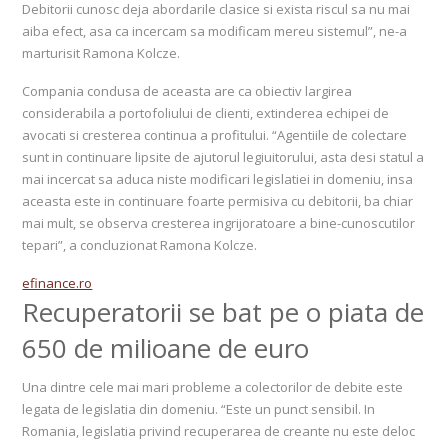
Debitorii cunosc deja abordarile clasice si exista riscul sa nu mai
aiba efect, asa ca incercam sa modificam mereu sistemul”, ne-a
marturisit Ramona Kolcze.
Compania condusa de aceasta are ca obiectiv largirea
considerabila a portofoliului de clienti, extinderea echipei de
avocati si cresterea continua a profitului. “Agentiile de colectare
sunt in continuare lipsite de ajutorul legiuitorului, asta desi statul a
mai incercat sa aduca niste modificari legislatiei in domeniu, insa
aceasta este in continuare foarte permisiva cu debitorii, ba chiar
mai mult, se observa cresterea ingrijoratoare a bine-cunoscutilor
tepari”, a concluzionat Ramona Kolcze.
efinance.ro
Recuperatorii se bat pe o piata de
650 de milioane de euro
Una dintre cele mai mari probleme a colectorilor de debite este
legata de legislatia din domeniu. “Este un punct sensibil. In
Romania, legislatia privind recuperarea de creante nu este deloc