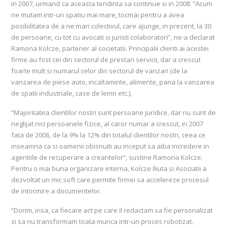
in 2007, urmand ca aceasta tendinta sa continue si in 2008. “Acum
ne mutam intr-un spatiu mai mare, tocmai pentru a avea
posibilitatea de a ne mari colectivul, care ajunge, in prezent, la 30
de persoane, cu tot cu avocati si juristi colaboratori”, ne-a declarat
Ramona Kolcze, partener al societatii. Principalii clienti ai acestei
firme au fost cei din sectorul de prestari servicii, dar a crescut
foarte mult si numarul celor din sectorul de vanzari (de la
vanzarea de piese auto, incaltaminte, alimente, pana la vanzarea
de spatii industriale, case de lemn etc.).
“Majoritatea clientilor nostri sunt persoane juridice, dar nu sunt de
neglijat nici persoanele fizice, al caror numar a crescut, in 2007
fata de 2006, de la 9% la 12% din totalul clientilor nostri, ceea ce
inseamna ca si oamenii obisnuiti au inceput sa aiba incredere in
agentiile de recuperare a creantelor”, sustine Ramona Kolcze.
Pentru o mai buna organizare interna, Kolcze Iliuta si Asociatii a
dezvoltat un mic soft care permite firmei sa accelereze procesul
de intocmire a documentelor.
“Dorim, insa, ca fiecare act pe care il redactam sa fie personalizat
si sa nu transformam toata munca intr-un proces robotizat.