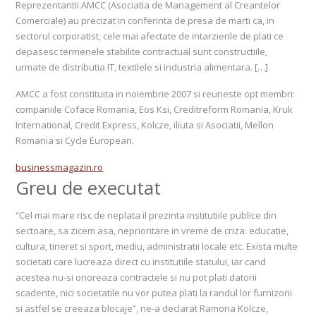
Reprezentantii AMCC (Asociatia de Management al Creantelor
Comerciale) au precizat in conferinta de presa de marti ca, in
sectorul corporatist, cele mai afectate de intarzierile de plati ce
depasesc termenele stabilite contractual sunt constructiile,
urmate de distributia IT, textilele si industria alimentara. […]
AMCC a fost constituita in noiembrie 2007 si reuneste opt membri:
companiile Coface Romania, Eos Ksi, Creditreform Romania, Kruk
International, Credit Express, Kolcze, iliuta si Asociatii, Mellon
Romania si Cycle European.
businessmagazin.ro
Greu de executat
“Cel mai mare risc de neplata il prezinta institutiile publice din
sectoare, sa zicem asa, neprioritare in vreme de criza: educatie,
cultura, tineret si sport, mediu, administratii locale etc. Exista multe
societati care lucreaza direct cu institutiile statului, iar cand
acestea nu-si onoreaza contractele si nu pot plati datorii
scadente, nici societatile nu vor putea plati la randul lor furnizorii
si astfel se creeaza blocaje”, ne-a declarat Ramona Kolcze,