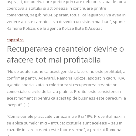
aspra, ci, dimpotriva, are portite prin care debitorii scapa de forta
coercitiva a statului si actioneaza in continuare printre
comercianti, pagubindu-i. Speram, totusi, ca legiuitorul va avea in
vedere aceste carente si va dezvolta un sistem mai bun”, spune
Ramona Kolcze, de la agentia Kolcze Iliuta & Asociatii.
capital.ro
Recuperarea creantelor devine o
afacere tot mai profitabila
“Nu se poate spune ca acest gen de afacere nu este profitabil, a
confirmat pentru Adevarul, Ramona Kolcze, asociat in cadrul KIA,
agentie specializata in colectarea si recuperarea creantelor
comerciale si civile de la rau-platnici. Profitul este consistent in
acest moment si pentru ca acest tip de business este oarecum la
inceput”. […]
“Comisioanele practicate variaza intre 9 si 19%. Procentul maxim
se aplica sumelor mici – intrucat costurile sunt aceleasi – sau in
cazurile in care creanta este foarte veche”, a precizat Ramona