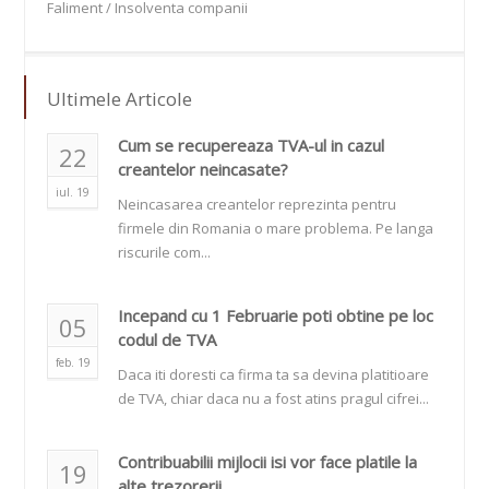
Faliment / Insolventa companii
Ultimele Articole
Cum se recupereaza TVA-ul in cazul
22
creantelor neincasate?
iul. 19
Neincasarea creantelor reprezinta pentru
firmele din Romania o mare problema. Pe langa
riscurile com...
Incepand cu 1 Februarie poti obtine pe loc
05
codul de TVA
feb. 19
Daca iti doresti ca firma ta sa devina platitioare
de TVA, chiar daca nu a fost atins pragul cifrei...
Contribuabilii mijlocii isi vor face platile la
19
alte trezorerii