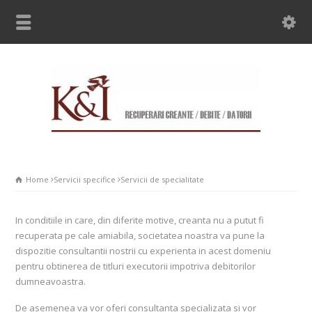
Home
Servicii specifice
Servicii de specialitate
In conditiile in care, din diferite motive, creanta nu a putut fi
recuperata pe cale amiabila, societatea noastra va pune la
dispozitie consultantii nostrii cu experienta in acest domeniu
pentru obtinerea de titluri executorii impotriva debitorilor
dumneavoastra.
De asemenea va vor oferi consultanta specializata si vor