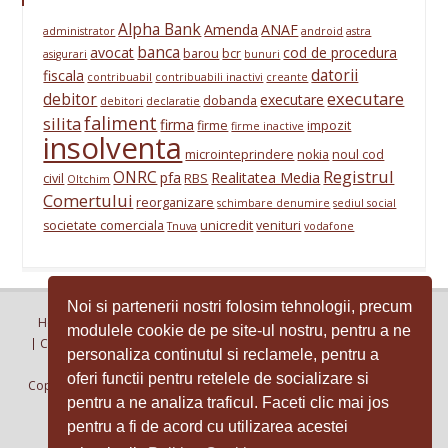
Alpha Bank
Amenda
ANAF
administrator
android
astra
banca
avocat
cod de procedura
barou
bcr
asigurari
bunuri
datorii
fiscala
contribuabil
contribuabili inactivi
creante
executare
debitor
executare
dobanda
debitori
declaratie
faliment
silita
firma
firme
impozit
firme inactive
insolventa
microinteprindere
nokia
noul cod
Registrul
ONRC
pfa
Realitatea Media
civil
RBS
Oltchim
Comertului
reorganizare
schimbare denumire
sediul social
societate comerciala
unicredit
venituri
Tnuva
vodafone
Noi si partenerii nostri folosim tehnologii, precum
Home
Despre Noi
Aparitii in presa / Media
Articole
Clienti
modulele cookie de pe site-ul nostru, pentru a ne
Contact
Recuperare, Colectare creante, debite, datorii Romania
personaliza continutul si reclamele, pentru a
Politica de confidentialitate
Politica cookies
oferi functii pentru retelele de socializare si
Copyright © 2015 KIA Electromagnetica Business Park - Calea Rahovei
pentru a ne analiza traficul. Faceti clic mai jos
nr.266-268, corp 2, etaj 2, camera 26F, S.5 - BUCURESTI Tel:
pentru a fi de acord cu utilizarea acestei
0214107710