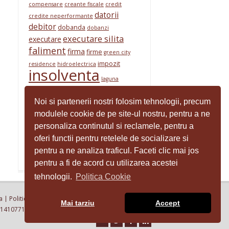
compensare
creante fiscale
credit
datorii
credite neperformante
debitor
dobanda
dobanzi
executare silita
executare
faliment
firma
firme
green city
impozit
residence
hidroelectrica
insolventa
laguna
microinteprindere
nokia
residence
ONRC
pfa
Noi si partenerii nostri folosim tehnologii, precum
noul cod civil
Posta
Realitatea
modulele cookie de pe site-ul nostru, pentru a ne
RBS
Romana
Praktiker
Registrul Comertului
Media
personaliza continutul si reclamele, pentru a
reorganizare
societate comerciala
oferi functii pentru retelele de socializare si
unicredit
venituri
societati comerciale
pentru a ne analiza traficul. Faceti clic mai jos
pentru a fi de acord cu utilizarea acestei
tehnologii.
Politica Cookie
a
Politica de confidentialitate
Politica cookies
Mai tarziu
Accept
0214107710