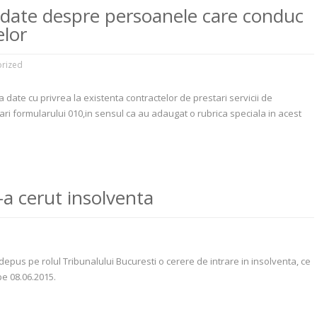
a date despre persoanele care conduc
elor
rized
a date cu privrea la existenta contractelor de prestari servicii de
ari formularului 010,in sensul ca au adaugat o rubrica speciala in acest
 cerut insolventa
pus pe rolul Tribunalului Bucuresti o cerere de intrare in insolventa, ce
e 08.06.2015.