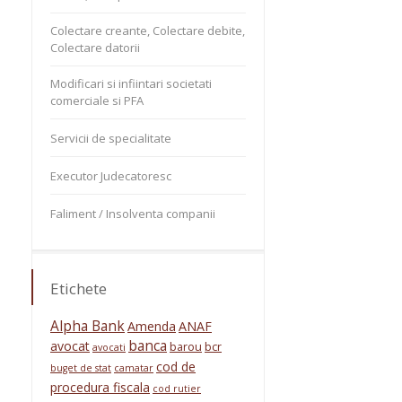
Colectare creante, Colectare debite,
Colectare datorii
Modificari si infiintari societati
comerciale si PFA
Servicii de specialitate
Executor Judecatoresc
Faliment / Insolventa companii
Etichete
Alpha Bank
Amenda
ANAF
banca
avocat
barou
bcr
avocati
cod de
buget de stat
camatar
procedura fiscala
cod rutier