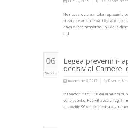
iulie 22, 2019
Recuperare creant
Neincasarea creantelor reprezinta pe
creantele au un impact fiscal deloc de 
daca a fost incasat sau nu de la client
[…]
Legea prevenirii- 
06
decisiv al Camerei 
nov. 2017
noiembrie 6, 2017
Diverse
,
Unc
Inspectorii fiscului si cei ai muncii n
contraventie. Potrivit acestei legi, fi
dispozitie 90 de zile pentru a-si rem