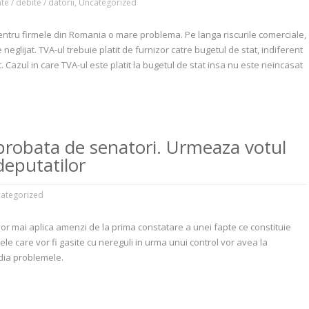
e / debite / datorii
,
Uncategorized
ntru firmele din Romania o mare problema. Pe langa riscurile comerciale,
neglijat. TVA-ul trebuie platit de furnizor catre bugetul de stat, indiferent
. Cazul in care TVA-ul este platit la bugetul de stat insa nu este neincasat
aprobata de senatori. Urmeaza votul
deputatilor
ategorized
u vor mai aplica amenzi de la prima constatare a unei fapte ce constituie
rmele care vor fi gasite cu nereguli in urma unui control vor avea la
edia problemele.