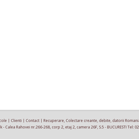
cole
Clienti
Contact
Recuperare, Colectare creante, debite, datorii Romani
 - Calea Rahovei nr.266-268, corp 2, etaj 2, camera 26F, S.5 - BUCURESTI Tel: 