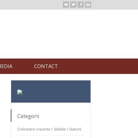
EDIA
CONTACT
Categorii
Colectare creante / debite / datorii