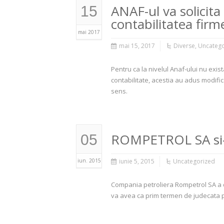
ANAF-ul va solicit
15
contabilitatea firm
mai 2017
mai 15, 2017
Diverse
,
Uncatego
Pentru ca la nivelul Anaf-ului nu exist
contabilitate, acestia au adus modific
sens.
ROMPETROL SA si-a
05
iun. 2015
iunie 5, 2015
Uncategorized
Compania petroliera Rompetrol SA a de
va avea ca prim termen de judecata p