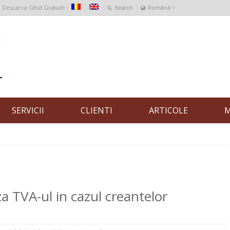
Descarca Ghid Gratuit!
Română
English
Română
SERVICII
CLIENTI
ARTICOLE
M
 TVA-ul in cazul creantelor