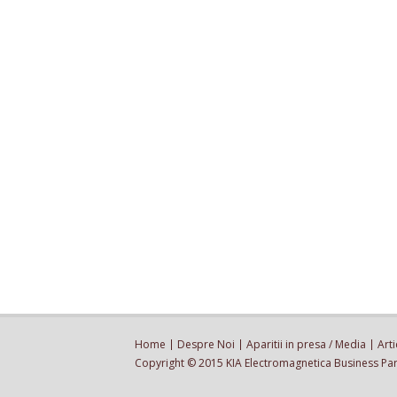
Home
Despre Noi
Aparitii in presa / Media
Arti
Copyright © 2015 KIA Electromagnetica Business Park