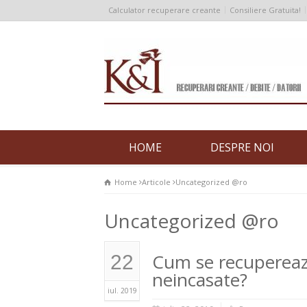
Calculator recuperare creante
Consiliere Gratuita!
HOME
DESPRE NOI
Home
Articole
Uncategorized @ro
Uncategorized @ro
Cum se recupereaza
22
neincasate?
iul. 2019